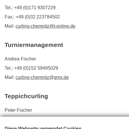
Tel.: +49 (0)171 9307229
Fax.: +49 (0)32 223784502
Mail:
curling-chemnitz@t-online.de
Turniermanagement
Andrea Fischer
Tel.: +49 (0)152 59495029
Mail:
curling-chemnitz@gmx.de
Teppichcurling
Peter Fischer
Tel.: + 49 (0)162 8114185
Mail:
teppichcurling@eislaufclub-chemnitz.de
Diese Webseite verwendet Cookies...