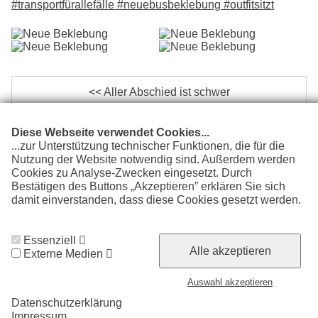
#transportfürallefälle
#neuebusbeklebung
#outfitsitzt
<< Aller Abschied ist schwer
Wissensaustausch und Lehrgang >>
Diese Webseite verwendet Cookies...
...zur Unterstützung technischer Funktionen, die für die
Nutzung der Website notwendig sind. Außerdem werden
Cookies zu Analyse-Zwecken eingesetzt. Durch
Bestätigen des Buttons „Akzeptieren” erklären Sie sich
damit einverstanden, dass diese Cookies gesetzt werden.
Weitere Informationen finden Sie in unserer
Impressum
Datenschutzerklärung
Datenschutzerklärung.
Essenziell
Alle akzeptieren
Externe Medien
© 2026 Chemnitzer Eislauf-Club e.V.
Auswahl akzeptieren
Datenschutzerklärung
Impressum
Cookie Zustimmung widerrufen