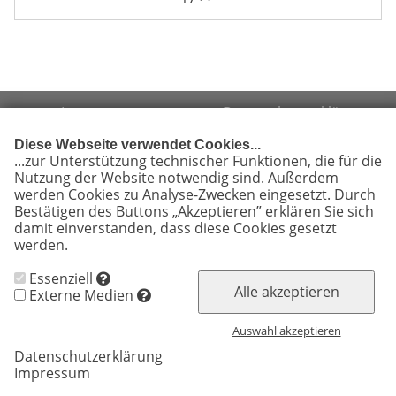
Impressum
Datenschutzerklärung
Diese Webseite verwendet Cookies...
...zur Unterstützung technischer Funktionen, die für die
Nutzung der Website notwendig sind. Außerdem
werden Cookies zu Analyse-Zwecken eingesetzt. Durch
© 2026 Chemnitzer Eislauf-Club e.V.
Bestätigen des Buttons „Akzeptieren” erklären Sie sich
damit einverstanden, dass diese Cookies gesetzt
werden.
Weitere Informationen finden Sie in unserer
Cookie Zustimmung widerrufen
Datenschutzerklärung.
Essenziell
Alle akzeptieren
Externe Medien
Auswahl akzeptieren
Datenschutzerklärung
Impressum