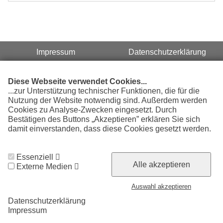
Impressum
Datenschutzerklärung
Diese Webseite verwendet Cookies...
...zur Unterstützung technischer Funktionen, die für die
© 2026 Chemnitzer Eislauf-Club e.V.
Nutzung der Website notwendig sind. Außerdem werden
Cookies zu Analyse-Zwecken eingesetzt. Durch
Bestätigen des Buttons „Akzeptieren” erklären Sie sich
Cookie Zustimmung widerrufen
damit einverstanden, dass diese Cookies gesetzt werden.
Weitere Informationen finden Sie in unserer
Datenschutzerklärung.
Essenziell
Alle akzeptieren
Externe Medien
Auswahl akzeptieren
Datenschutzerklärung
Impressum