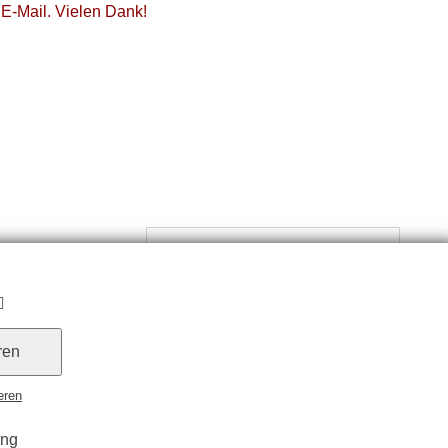
E-Mail. Vielen Dank!
Schnupperkurs – 12.11.2023 >>
ren
© 2026 Chemnitzer Eislauf-Club e.V.
eren
ung
Cookie Zustimmung widerrufen