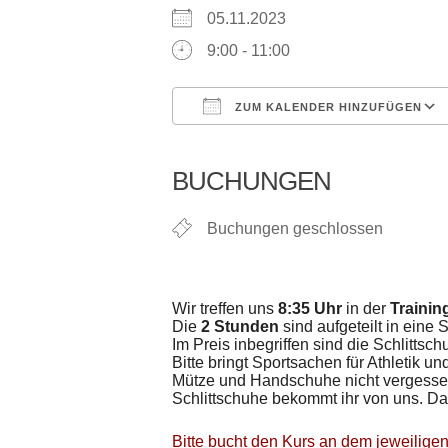
05.11.2023
9:00 - 11:00
ZUM KALENDER HINZUFÜGEN
ICS herunterladen
Google Kalender
iCalendar
Office 365
Outloo
BUCHUNGEN
Buchungen geschlossen
Wir treffen uns
8:35 Uhr
in der
Trainin
Die
2 Stunden
sind aufgeteilt in eine 
Im Preis inbegriffen sind die Schlittsc
Bitte bringt Sportsachen für Athletik 
Mütze und Handschuhe nicht vergesse
Schlittschuhe bekommt ihr von uns. Da
Bitte bucht den Kurs an dem jeweilige